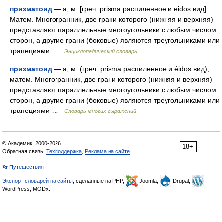
призматоид
— а; м. [греч. prisma распиленное и eidos вид]
Матем. Многогранник, две грани которого (нижняя и верхняя)
представляют параллельные многоугольники с любым числом
сторон, а другие грани (боковые) являются треугольниками или
трапециями …
Энциклопедический словарь
призматоид
— а; м. (греч. prisma распиленное и éidos вид);
матем. Многогранник, две грани которого (нижняя и верхняя)
представляют параллельные многоугольники с любым числом
сторон, а другие грани (боковые) являются треугольниками или
трапециями …
Словарь многих выражений
© Академик, 2000-2026
18+
Обратная связь:
Техподдержка
,
Реклама на сайте
👣 Путешествия
Экспорт словарей на сайты
, сделанные на PHP,
Joomla,
Drupal,
WordPress, MODx.