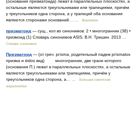
(основания призматоида) лежат в параллельных плоскостях, а
остальные являются треугольниками или трапециями, причём
у треугольников одна сторона, а у трапеций оба основания
являются сторонами оснований… …
Википедия
призматоид
— сущ., кол во синонимов: 2 • многогранник (38) •
призмоид (1) Словарь синонимов ASIS. В.Н. Тришин. 2013 …
Словарь синонимов
Призматоид
— (от греч. prísma, родительный падеж prísmatos
призма и éidos вид) многогранник, две грани которого
(основания П.) лежат в параллельных плоскостях, а остальные
являются треугольниками или трапециями, причём у
треугольников одна сторона, а… …
Большая советская
энциклопедия