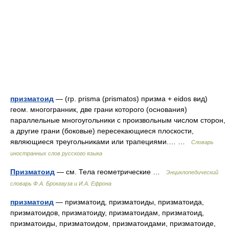
призматоид
— (гр. prisma (prismatos) призма + eidos вид)
геом. многогранник, две грани которого (основания)
параллельные многоугольники с произвольным числом сторон,
а другие грани (боковые) пересекающиеся плоскости,
являющиеся треугольниками или трапециями.… …
Словарь
иностранных слов русского языка
Призматоид
— см. Тела геометрические …
Энциклопедический
словарь Ф.А. Брокгауза и И.А. Ефрона
призматоид
— призматоид, призматоиды, призматоида,
призматоидов, призматоиду, призматоидам, призматоид,
призматоиды, призматоидом, призматоидами, призматоиде,