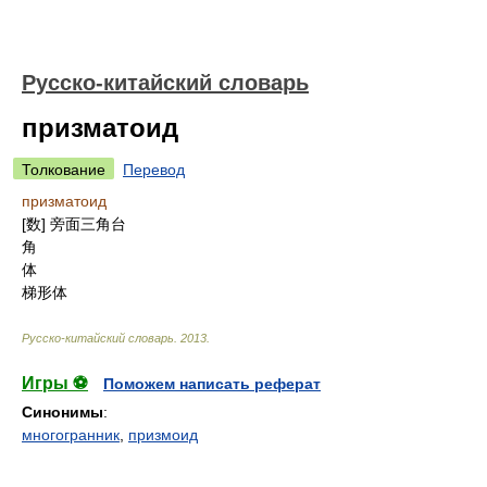
Русско-китайский словарь
призматоид
Толкование
Перевод
призматоид
[数] 旁面三角台
角
体
梯形体
Русско-китайский словарь
.
2013
.
Игры ⚽
Поможем написать реферат
Синонимы
:
многогранник
,
призмоид