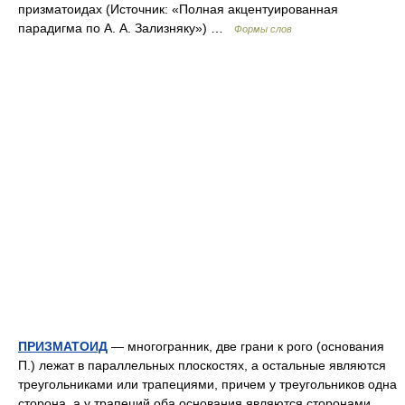
призматоидах (Источник: «Полная акцентуированная
парадигма по А. А. Зализняку») …
Формы слов
ПРИЗМАТОИД
— многогранник, две грани к рого (основания
П.) лежат в параллельных плоскостях, а остальные являются
треугольниками или трапециями, причем у треугольников одна
сторона, а у трапеций оба основания являются сторонами